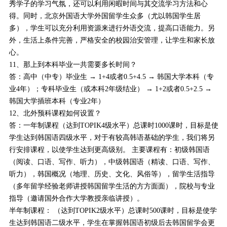
秀学子的学习气氛，还可以利用闲暇时间与其交流学习方法和心
得。同时，北京外国语大学外国留学生众多（尤以韩国学生居
多），学生可以充分利用资源来进行外语交流，提高口语能力。另
外，生活上条件完善，严格安全的校园治安管理，让学生和家长放
心。
11、那上到本科毕业一共需要多长时间？
答：高中（中专）毕业生 → 1+4或者0.5+4.5 → 韩国大学本科（专
业4年）；专科毕业生（或本科2年级结业） → 1+2或者0.5+2.5 →
韩国大学插班本科（专业2年）
12、北外预科课程如何设置？
答：一年制课程（达到TOPIK4级水平）总课时1000课时，目标是使
学生达到韩国语四级水平，对于有较高韩语基础的学生，我们将另
行安排课程，以使学生达到更高级别。 主要课程有：初级韩国语
（阅读、口语、写作、听力），中级韩国语（精读、口语、写作、
听力），韩国概况（地理、历史、文化、风俗等），留学生活指导
（多年留学经验老师讲授韩国留学生活的方方面面），院校与专业
指导（邀请国外合作大学教授亲临讲授）。
半年制课程： （达到TOPIK2级水平）总课时500课时，目标是使学
生达到韩国语二级水平，学生在掌握韩国语初级后去韩国留学会更