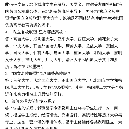
此信任度高，给予我班学生在录取、奖学金、住宿等方面特别政策
的韩国名校联合体。在北外留韩班的主导下，将分为“私立名校联
盟”和“国立名校联盟”两大方向，以满足不同经济条件的学生对韩国
优质高等教育资源的渴求。
4、“私立名校联盟”里有哪些高校？
答：高丽大学、成均馆大学、汉阳大学、西江大学、梨花女子大
学、中央大学、韩国外国语大学、庆熙大学、弘益大学、东国大
学、国民大学、仁荷大学、建国大学、檀国大学、明知大学、淑明
女子大学、祥明大学、启明大学、清州大学和西原大学共计20多
所，简称“PU20盟校”。
5、“国立名校联盟”包含哪些高校呢？
答：首尔大学、庆北国立大学、釜山国立大学、忠北国立大学和韩
国理工大学共计5所，简称“NU5盟校”。其中，韩国理工大学是全韩
近年来实力排名上升最快的高校。
6、如何选择大学和专业呢？
答：学生入学后，我班留学专家及班主任将与学生进行一对一商
谈，根据学生成绩、经济情况、兴趣爱好、禀赋特性等选择大学与
专业。这是一套严谨的申请体系，基于主修辅修各类课程建立，为
学生提供科学的留韩学业规划。