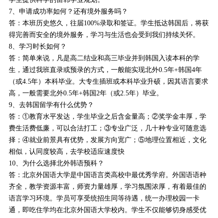
7、申请成功率如何？还有境外服务吗？
答：本班历史悠久，往届100%录取和签证。学生抵达韩国后，将获
得完善而安全的境外服务，学习与生活也会受到我们持续关怀。
8、学习时长如何？
答：简单来说，凡是高二结业和高三毕业并到韩国入读本科的学
生，通过我班直录或预录的方式，一般能实现北外0.5年+韩国4年
（或4.5年）本科毕业。大专生插班或本科毕业升硕，因其语言要求
高，一般需要北外0.5年+韩国2年（或2.5年）毕业。
9、去韩国留学有什么优势？
答：①教育水平发达，学生毕业之后含金量高；②奖学金丰厚，学
费生活费低廉，可以合法打工；③专业广泛，几十种专业可随意选
择；④就业前景具有优势，发展方向宽广；⑤地理位置相近，文化
相似，认同度较高，去学校适应速度快
10、为什么选择北外韩语预科？
答：北京外国语大学是中国语言类高校中最优秀学府。外国语语种
齐全，教学资源丰富，师资力量雄厚，学习氛围浓厚，有着最佳的
语言学习环境。学员可享受统招生同等待遇，统一办理校园一卡
通，即吃住学均在北京外国语大学校内。学生不仅能够切身感受优