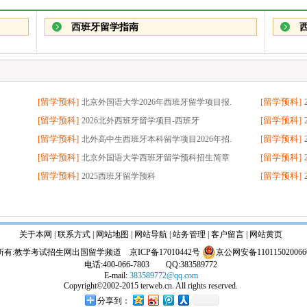
西班牙留学指南
[
留学预科
]
[
留学预科
]
北京外国语大学2026年西班牙留学项目报.
[
留学预科
]
[
留学预科
]
2026北外西班牙留学项目-西班牙
[
留学预科
]
[
留学预科
]
北外高中生西班牙本科留学项目2026年招.
[
留学预科
]
[
留学预科
]
北京外国语大学西班牙留学预科招生简章
[
留学预科
]
[
留学预科
]
2025西班牙留学预科
关于本网 | 联系方式 | 网站地图 |
网站导航
|
站务管理
| 客户留言 | 网站黄页
所有:教学考试招生网出国留学频道
京ICP备17010442号
京公网安备110115020066
电话:400-066-7803 QQ:383589772
E-mail:
383589772@qq.com
Copyright©2002-2015 terweb.cn. All rights reserved.
分享到：