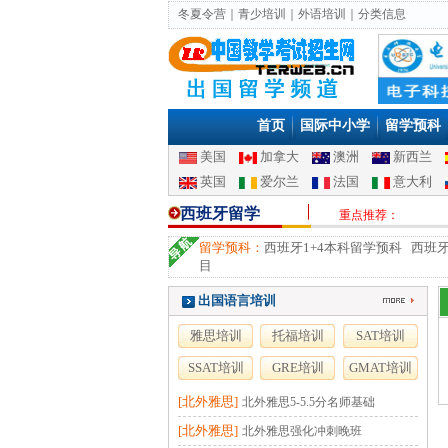
冬夏令营
｜
青少培训
｜
外语培训
｜
分类信息
首页
国际中小学
留学预科
美国
加拿大
澳洲
新西兰
英国
爱尔兰
法国
意大利
西班牙留学
重点推荐：
留学预科：
西班牙1+4本科留学预科 西班牙
目
出国语言培训
雅思培训
托福培训
SAT培训
SSAT培训
GRE培训
GMAT培训
[北外雅思]
北外雅思5-5.5分名师基础
[北外雅思]
北外雅思强化冲刺晚班