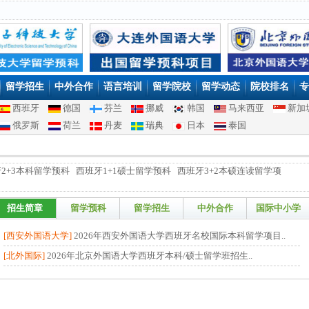
留学招生
中外合作
语言培训
留学院校
留学动态
院校排名
专
西班牙
德国
芬兰
挪威
韩国
马来西亚
新加
俄罗斯
荷兰
丹麦
瑞典
日本
泰国
2+3本科留学预科 西班牙1+1硕士留学预科 西班牙3+2本硕连读留学项
招生简章
留学预科
留学招生
中外合作
国际中小学
[西安外国语大学]
2026年西安外国语大学西班牙名校国际本科留学项目..
[北外国际]
2026年北京外国语大学西班牙本科/硕士留学班招生..