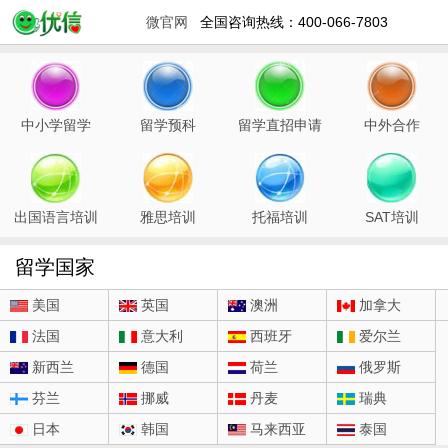
微官网
全国咨询热线：400-066-7803
中小学留学
留学预科
留学直招申请
中外合作
出国语言培训
雅思培训
托福培训
SAT培训
留学国家
美国
英国
澳洲
加拿大
法国
意大利
西班牙
爱尔兰
新西兰
德国
荷兰
俄罗斯
芬兰
挪威
丹麦
瑞典
日本
韩国
马来西亚
泰国