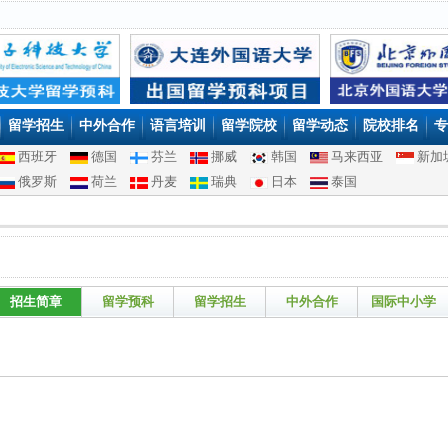
留学招生
中外合作
语言培训
留学院校
留学动态
院校排名
专
西班牙
德国
芬兰
挪威
韩国
马来西亚
新加
俄罗斯
荷兰
丹麦
瑞典
日本
泰国
招生简章
留学预科
留学招生
中外合作
国际中小学