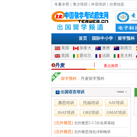
冬夏令营
｜
青少培训
｜
外语培训
｜
分类信息
首页
国际中小学
留学预科
美国
加拿大
澳洲
新西兰
英国
爱尔兰
法国
意大利
丹麦
重点推荐：
留学预科：
丹麦留学预科
出国语言培训
雅思培训
托福培训
SAT培训
SSAT培训
GRE培训
GMAT培训
[北外雅思]
北外雅思5-5.5分名师基础
[北外雅思]
北外雅思强化冲刺晚班