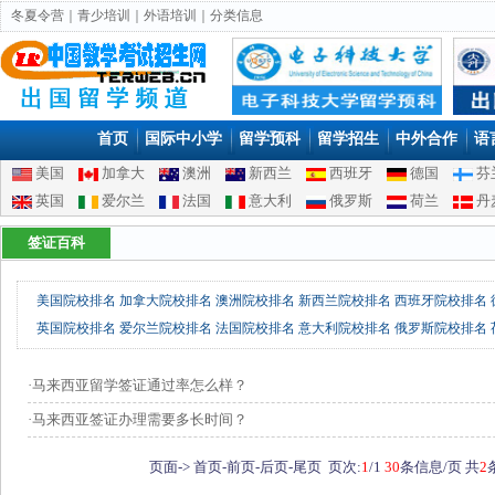
冬夏令营
｜
青少培训
｜
外语培训
｜
分类信息
首页
国际中小学
留学预科
留学招生
中外合作
语
美国
加拿大
澳洲
新西兰
西班牙
德国
芬
英国
爱尔兰
法国
意大利
俄罗斯
荷兰
丹
签证百科
美国院校排名 加拿大院校排名 澳洲院校排名 新西兰院校排名 西班牙院校排名
英国院校排名 爱尔兰院校排名 法国院校排名 意大利院校排名 俄罗斯院校排名
·
马来西亚留学签证通过率怎么样？
·
马来西亚签证办理需要多长时间？
页面->
首页-
前页-
后页-
尾页
页次:
1
/1
30
条信息/页 共
2