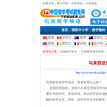
冬夏令营
｜
青少培训
｜
外语培训
｜
分类信息
首页
国际中小学
留学预科
美国
加拿大
澳洲
新西兰
英国
爱尔兰
法国
意大利
您现在位置：
出国留学首页
->
马来西亚留学指南
-
马来西亚
http://www.terweb.cn/cglx/
马来西亚留学毕业后，发展前景怎么样？
发展前景较好。连续几年是亚洲英语环境排
重学术的研究，各有胜场。所以对学有所成
触到各种文化，风俗，这些对学生开拓眼界