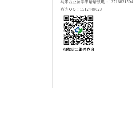
马来西亚留学申请请致电：13718831504
咨询ＱＱ：
1512449028