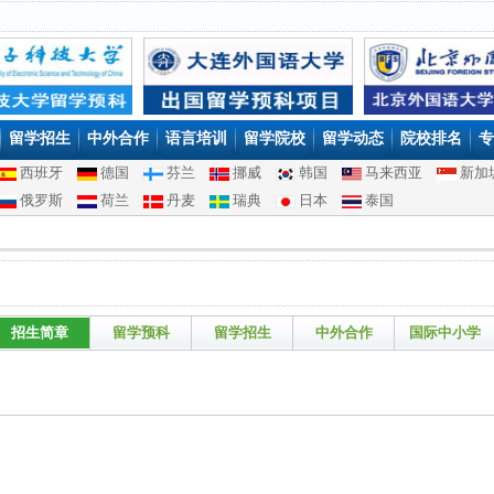
留学招生
中外合作
语言培训
留学院校
留学动态
院校排名
专
西班牙
德国
芬兰
挪威
韩国
马来西亚
新加
俄罗斯
荷兰
丹麦
瑞典
日本
泰国
招生简章
留学预科
留学招生
中外合作
国际中小学