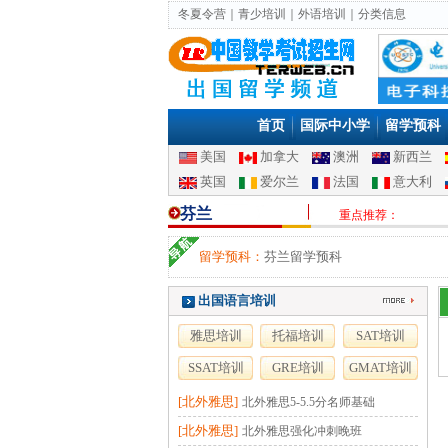
冬夏令营
｜
青少培训
｜
外语培训
｜
分类信息
首页
国际中小学
留学预科
美国
加拿大
澳洲
新西兰
英国
爱尔兰
法国
意大利
芬兰
重点推荐：
留学预科：
芬兰留学预科
出国语言培训
雅思培训
托福培训
SAT培训
SSAT培训
GRE培训
GMAT培训
[北外雅思]
北外雅思5-5.5分名师基础
[北外雅思]
北外雅思强化冲刺晚班