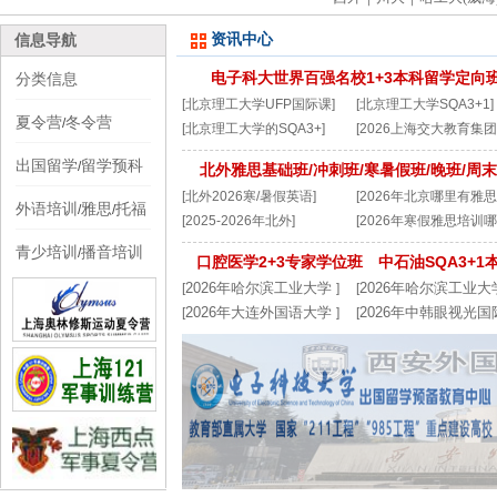
信息导航
资讯中心
电子科大世界百强名校1+3本科留学定向
分类信息
[
北京理工大学UFP国际课
]
[
北京理工大学SQA3+1
]
夏令营
冬令营
/
[
北京理工大学的SQA3+
]
[
2026上海交大教育集团
出国留学
留学预科
/
北外雅思基础班
/
冲刺班
/
寒暑假班
/
晚班
/
周末
[
北外2026寒/暑假英语
]
[
2026年北京哪里有雅思
外语培训
雅思
托福
/
/
[
2025-2026年北外
]
[
2026年寒假雅思培训哪
青少培训
播音培训
/
口腔医学2+3专家学位班
中石油SQA3+1
2026年哈尔滨工业大学
2026年哈尔滨工业
[
]
[
2026年大连外国语大学
2026年中韩眼视光
[
]
[
瑗垮畨澶栧浗璇ぇ瀛﹀浗闄呮湰绉戠暀瀛﹂绉戠彮