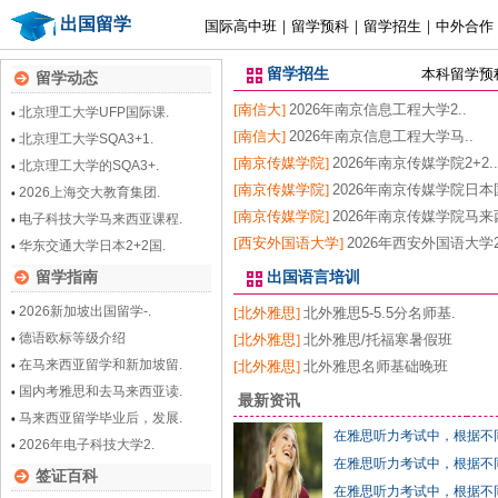
出国留学
国际高中班
｜
留学预科
｜
留学招生
｜
中外合作
留学招生
本科留学预
留学动态
[南信大]
2026年南京信息工程大学2..
北京理工大学UFP国际课.
[南信大]
2026年南京信息工程大学马..
北京理工大学SQA3+1.
[南京传媒学院]
2026年南京传媒学院2+2..
北京理工大学的SQA3+.
[南京传媒学院]
2026年南京传媒学院日本国
2026上海交大教育集团.
[南京传媒学院]
2026年南京传媒学院马来西
电子科技大学马来西亚课程.
[西安外国语大学]
2026年西安外国语大学2+
华东交通大学日本2+2国.
留学指南
出国语言培训
2026新加坡出国留学-.
[北外雅思]
北外雅思5-5.5分名师基.
德语欧标等级介绍
[北外雅思]
北外雅思/托福寒暑假班
在马来西亚留学和新加坡留.
[北外雅思]
北外雅思名师基础晚班
国内考雅思和去马来西亚读.
最新资讯
马来西亚留学毕业后，发展.
在雅思听力考试中，根据不
2026年电子科技大学2.
在雅思听力考试中，根据不
签证百科
在雅思听力考试中，根据不