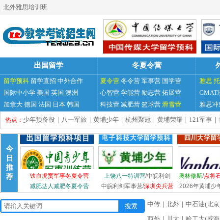
北外雅思培训班
出国留学
冬夏令营
留学预科
留学直招
中外合作
夏令营
冬令营
军事营
国学营
雅思
托
国际中小学
美国
英国
澳洲
心智营
学能营
励志营
拓展营
GMAT
加拿大
德国
法国
日本
韩国
科技营
减肥营
篮球营
滑雪营
雅思冲
少年预备役
｜
八一军旅
｜
黄埔少年
｜
杭州聚冠
｜
黄埔荣耀
｜
121军事
｜
热点：
今
日
推
铁血虎贲军事冬夏令营
上饶八一特训营
/
中皖利剑
奥林修斯
/
点将石
荐
减肥达人减肥冬夏令营
中皖利剑军事营
/
深圳尖兵营
2026年黄埔
中传
｜
北外
｜
中石油(北京
西外
｜
川大
｜
哈工大(威海