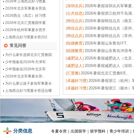
2026年上海西点好习惯夏.
[深圳尖兵]
2026年暑假深圳尖兵军事夏.
2026年北京军事夏令营选.
[公共信息]
2026年暑假浙江杭州千岛湖.
2026西点（高芯）好习惯.
[韩信点兵]
2026年暑假韩信点兵（南京.
2026年北京汇贤雅国学夏.
[韩信点兵]
2026年暑假韩信点兵（苏州.
2026年杭州军事夏令营开.
[韩信点兵]
2026年暑假韩信点兵（常州.
上海西点好习惯夏令营202.
[咕德教育]
2026年暑假山东青岛IYT..
常见问答
[咕德教育]
2026年暑假山东青岛冲浪考.
为什么家长选择北京汇贤雅国.
[减肥达人]
2026年暑假减肥达人（北京.
少年预备役2026年天津军.
[减肥达人]
2026年暑假减肥达人（深圳.
少年预备役2026年北京军.
[汇贤雅]
2026年暑假北京汇贤雅8天..
2026年北京军事夏令营-.
[卓越好习惯]
2026年暑假浙江（杭州）军
为什么要让孩子参加军事夏令.
[卓越好习惯]
2026年暑假浙江（丽水）军
上海西点好习惯夏令营适合哪.
分类信息
冬夏令营
｜
出国留学
｜
留学预科
｜
青少年培训
｜