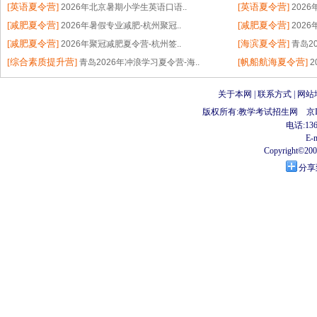
[英语夏令营]
[英语夏令营]
2026年北京暑期小学生英语口语..
202
[减肥夏令营]
[减肥夏令营]
2026年暑假专业减肥-杭州聚冠..
202
[减肥夏令营]
[海滨夏令营]
2026年聚冠减肥夏令营-杭州签..
青岛2
[综合素质提升营]
[帆船航海夏令营]
青岛2026年冲浪学习夏令营-海..
2
关于本网
| 联系方式 | 网站
版权所有:教学考试招生网
京I
电话:136
E-m
Copyright©2002-
分享