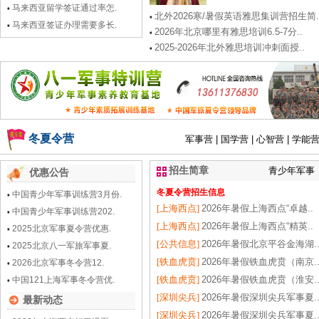
马来西亚留学签证通过率怎.
北外2026寒/暑假英语雅思集训营招生简.
马来西亚签证办理需要多长.
2026年北京哪里有雅思培训6.5-7分..
2025-2026年北外雅思培训冲刺面授..
冬夏令营
军事营
|
国学营
|
心智营
|
学能
招生简章
青少年军事
优惠公告
冬夏令营招生信息
中国青少年军事训练营3月份.
[上海西点]
2026年暑假上海西点“卓越..
中国青少年军事训练营202.
[上海西点]
2026年暑假上海西点“精英..
2025北京军事夏令营优惠.
[公共信息]
2026年暑假北京平谷金海湖.
2025北京八一军旅军事夏.
[铁血虎贲]
2026年暑假铁血虎贲（南京.
2026北京军事冬令营12.
[铁血虎贲]
2026年暑假铁血虎贲（淮安.
中国121上海军事冬令营优.
[深圳尖兵]
2026年暑假深圳尖兵军事夏.
最新动态
[深圳尖兵]
2026年暑假深圳尖兵军事夏.