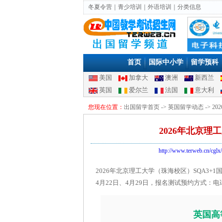
冬夏令营
｜
青少培训
｜
外语培训
｜
分类信息
首页
国际中小学
留学预科
美国
加拿大
澳洲
新西兰
英国
爱尔兰
法国
意大利
您现在位置：
出国留学首页
->
英国留学动态
-> 
2026年北京理
http://www.terweb.cn/cglx/
2026年北京理工大学（珠海校区）SQA3+1
4月22日、4月29日，报名测试预约方式：电话预
英国高