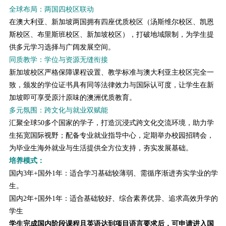
全球布局：两国四校区联动
在澳大利亚、新加坡两国拥有四座优质校区（汤斯维尔校区、凯恩
斯校区、布里斯班校区、新加坡校区），打破地域限制，为学生提
供多元学习选择与广阔发展空间。
同质教学：学位与资源无缝衔接
新加坡校区严格保障课程设置、教学标准与澳大利亚主校区完全一
致，颁发的学位证书具有同等法律效力与国际认可度，让学生在新
加坡即可享受原汁原味的澳洲优质教育。
多元氛围：跨文化与就业双赋能
汇聚全球50多个国家的学子，打造沉浸式跨文化交流环境，助力学
生拓宽国际视野；配备专业就业指导中心，定期举办校园招聘会，
为毕业生海外就业与生活提供全方位支持，夯实发展基础。
培养模式：
国内3年+国外1年：适合学习基础较薄弱、需循序渐进夯实学业的学
生。
国内2年+国外1年：适合基础较好、综合素养优异、追求高效升学的
学生
学生完成国内阶段课程且英语达到项目语言要求后，可申请进入国