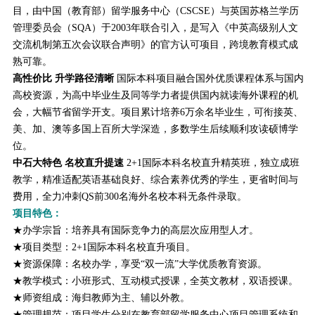
目，由中国（教育部）留学服务中心（CSCSE）与英国苏格兰学历
管理委员会（SQA）于2003年联合引入，是写入《中英高级别人文
交流机制第五次会议联合声明》的官方认可项目，跨境教育模式成
熟可靠。
高性价比 升学路径清晰
国际本科项目融合国外优质课程体系与国内
高校资源，为高中毕业生及同等学力者提供国内就读海外课程的机
会，大幅节省留学开支。项目累计培养6万余名毕业生，可衔接英、
美、加、澳等多国上百所大学深造，多数学生后续顺利攻读硕博学
位。
中石大特色 名校直升提速
2+1国际本科名校直升精英班，独立成班
教学，精准适配英语基础良好、综合素养优秀的学生，更省时间与
费用，全力冲刺QS前300名海外名校本科无条件录取。
项目特色：
★办学宗旨：培养具有国际竞争力的高层次应用型人才。
★项目类型：2+1国际本科名校直升项目。
★资源保障：名校办学，享受“双一流”大学优质教育资源。
★教学模式：小班形式、互动模式授课，全英文教材，双语授课。
★师资组成：海归教师为主、辅以外教。
★管理规范：项目学生分别在教育部留学服务中心项目管理系统和