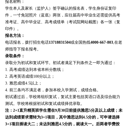
报名材料：
学生本人及家长（监护人）签字确认的报名表，学生身份证复印
件，一寸免冠照片（蓝底）两张，应往届高中毕业生还需提供高考
准考证、高中毕业证、高考成绩单（考试院网站截图）各一张（复
印件）。
报名方法：
电话报名，拨打招生电话
13718831504
或全国热线
4000-667-803
,在老
师指导下报名报考。
录取条件：
录取分为初试和复试环节。初试者满足下列条件之一即为通过：
1. 高考成绩达到本省本科分数线；
2. 高考英语成绩100分以上；
3. 雅思成绩4.5以上；
4. 前三条均不满足者，参加本校入学测试，成绩合格。
初试通过后，学校将组织复试，复试主要包括英语口语及综合能力
测试。学校将根据初试和复试成绩择优录取。
注：2+1直升精英班学生需在9月30日前提供雅思5分及以上成绩；未
达到成绩要求需转为3+1项目，其中雅思达到4.5分的，可申请选择
3+1项目插读大二；未达到雅思4.5分的，就读大一。后两者学费按