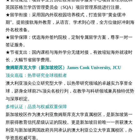
英国苏格兰学历管理委员会（SQA）项目管理系统进行注册。
★留学衔接：采用国内外双校园培养模式，打造留学“黄金缓冲
期”。提前接轨海外教育，从语言、学术到心理，全方位做好冲刺海
外名校准备。
★留学保障：优选海外签约院校，定制专属留学方案，尊享一对一
签证服务。
★节省支出：国内课程与海外学分无缝对接，有效缩短海外就读时
长，大幅节省留学费用。
詹姆斯库克大学（新加坡校区）James Cook University, JCU
顶尖底蕴：
热带研究全球领航者
澳大利亚顶尖公立研究型大学，以热带研究领域的卓越实力享誉全
球，跻身全球前2%顶尖名校行列，在教学与科研领域兼具独特优势
与深厚积淀。
多维认证：
品质与权威双重保障
新加坡校区作为澳大利亚詹姆斯库克大学直属校区，是新加坡第一
所获得教育信托星级认证的院校。更是新加坡目前唯一一所获澳大
利亚与新加坡两国政府共同承认的澳大利亚公立大学直属校区，办
学资质权威可靠。