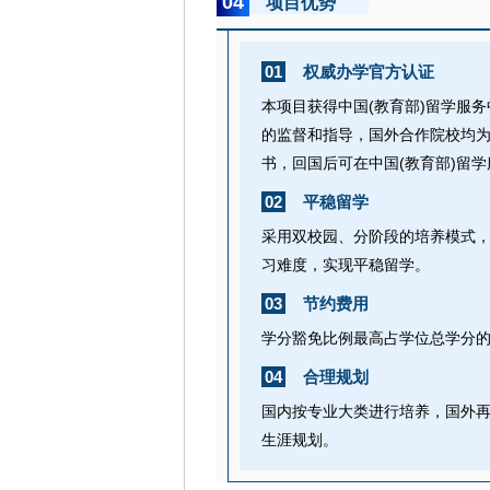
04
项目优势
01
权威办学官方认证
本项目获得中国(教育部)留学服
的监督和指导，国外合作院校均
书，回国后可在中国(教育部)留
02
平稳留学
采用双校园、分阶段的培养模式，
习难度，实现平稳留学。
03
节约费用
学分豁免比例最高占学位总学分的
04
合理规划
国内按专业大类进行培养，国外
生涯规划。