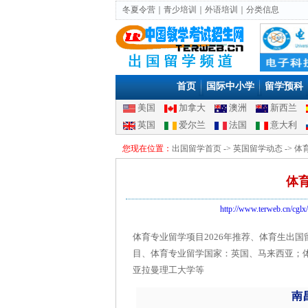
冬夏令营
｜
青少培训
｜
外语培训
｜
分类信息
首页
国际中小学
留学预科
美国
加拿大
澳洲
新西兰
英国
爱尔兰
法国
意大利
您现在位置：
出国留学首页
->
英国留学动态
-> 
体育
http://www.terweb.cn/cglx/
体育专业留学项目2026年推荐、体育生出国
目、体育专业留学国家：英国、马来西亚；体育
亚拉曼理工大学等
南