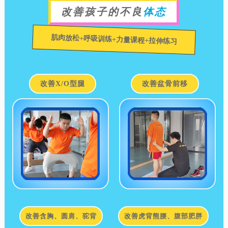
改善孩子的不良
体态
肌肉放松+呼吸训练+力量课程+拉伸练习
改善X/O型腿
改善盆骨前移
改善含胸、圆肩、驼背
改善虎背熊腰、腹部肥胖