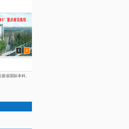
1
2
直接读国际本科、